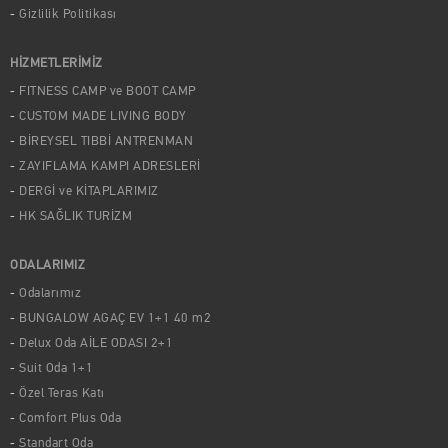
Gizlilik Politikası
HİZMETLERİMİZ
FITNESS CAMP ve BOOT CAMP
CUSTOM MADE LIVING BODY
BİREYSEL TIBBİ ANTRENMAN
ZAYIFLAMA KAMPI ADRESLERİ
DERGİ ve KİTAPLARIMIZ
HK SAĞLIK TURİZM
ODALARIMIZ
Odalarımız
BUNGALOW AGAÇ EV 1+1 40 m2
Delux Oda AİLE ODASI 2+1
Suit Oda 1+1
Özel Teras Katı
Comfort Plus Oda
Standart Oda