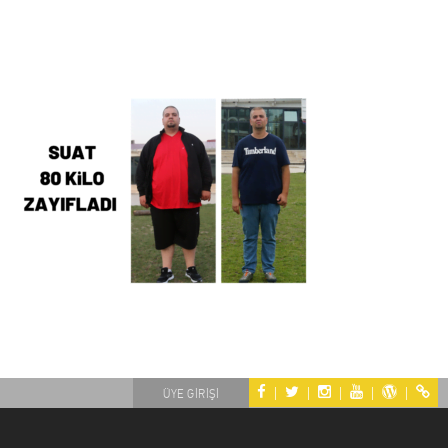
|
|
|
|
|
ÜYE GİRİŞİ