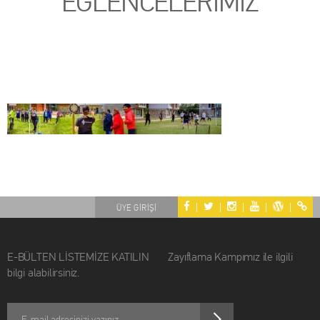
EĞLENCELERİMİZ
|
|
|
|
|
ÜYE GİRİŞİ
E-BÜLTEN LİSTEMİZE KATILIN Zayıflama Kampımız ile ilgili
bilgi alabilirsiniz.