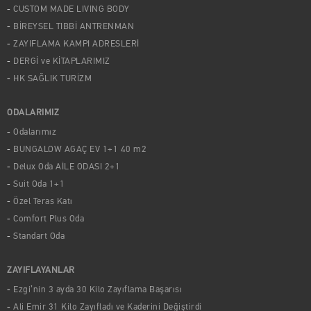
CUSTOM MADE LIVING BODY
BİREYSEL TIBBİ ANTRENMAN
ZAYIFLAMA KAMPI ADRESLERİ
DERGİ ve KİTAPLARIMIZ
HK SAĞLIK TURİZM
ODALARIMIZ
Odalarımız
BUNGALOW AGAÇ EV 1+1 40 m2
Delux Oda AİLE ODASI 2+1
Suit Oda 1+1
Özel Teras Katı
Comfort Plus Oda
Standart Oda
ZAYIFLAYANLAR
Ezgi’nin 3 ayda 30 Kilo Zayıflama Başarısı
Ali Emir 31 Kilo Zayıfladı ve Kaderini Değiştirdi