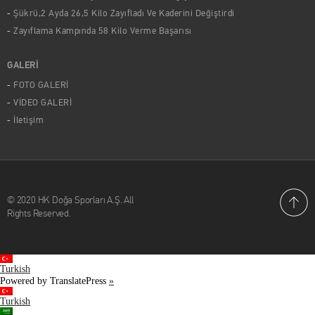
Şükrü,2 Ayda 26,5 Kilo Zayıfladı Ve Kaderini Değiştirdi
Zayıflama Kampında 58 Kilo Verme Başarısı
GALERİ
FOTO GALERİ
VİDEO GALERİ
İletişim
© 2020 HK Doğa Sporları A.Ş. All
Rights Reserved.
Turkish
Powered by TranslatePress
»
Turkish