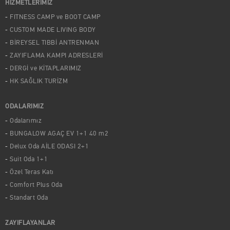
HİZMETLERİMİZ
FITNESS CAMP ve BOOT CAMP
CUSTOM MADE LIVING BODY
BİREYSEL TIBBİ ANTRENMAN
ZAYIFLAMA KAMPI ADRESLERİ
DERGİ ve KİTAPLARIMIZ
HK SAĞLIK TURİZM
ODALARIMIZ
Odalarımız
BUNGALOW AGAÇ EV 1+1 40 m2
Delux Oda AİLE ODASI 2+1
Suit Oda 1+1
Özel Teras Katı
Comfort Plus Oda
Standart Oda
ZAYIFLAYANLAR