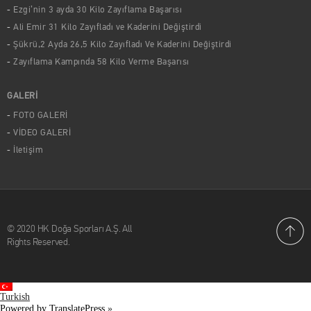
Ezgi’nin 3 ayda 30 Kilo Zayıflama Başarısı
Ali Emir 31 Kilo Zayıfladı ve Kaderini Değiştirdi
Şükrü,2 Ayda 26,5 Kilo Zayıfladı Ve Kaderini Değiştirdi
Zayıflama Kampında 58 Kilo Verme Başarısı
GALERİ
FOTO GALERİ
VİDEO GALERİ
İletişim
© 2020 HK Doğa Sporları A.Ş. All
Rights Reserved.
Turkish
Powered by TranslatePress
»