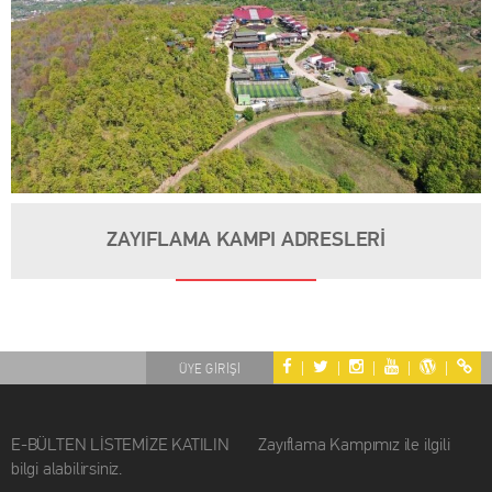
ZAYIFLAMA KAMPI ADRESLERİ
|
|
|
|
|
ÜYE GİRİŞİ
E-BÜLTEN LİSTEMİZE KATILIN Zayıflama Kampımız ile ilgili
bilgi alabilirsiniz.