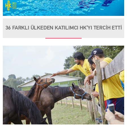
36 FARKLI ÜLKEDEN KATILIMCI HK’YI TERCİH ETTİ