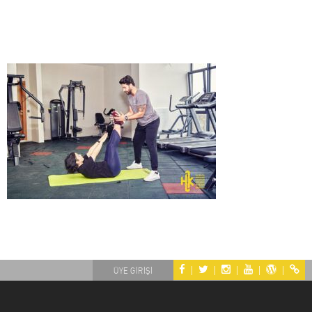
|
|
|
|
|
ÜYE GİRİŞİ