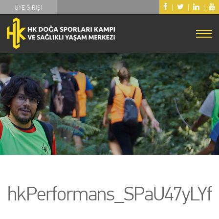
|
|
|
ÜYE GİRİŞİ
hkPerformans_SPaU47yLYf