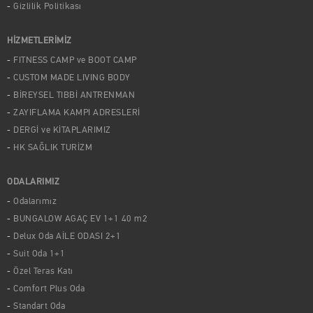
Gizlilik Politikası
HİZMETLERİMİZ
FITNESS CAMP ve BOOT CAMP
CUSTOM MADE LIVING BODY
BİREYSEL TIBBİ ANTRENMAN
ZAYIFLAMA KAMPI ADRESLERİ
DERGİ ve KİTAPLARIMIZ
HK SAĞLIK TURİZM
ODALARIMIZ
Odalarımız
BUNGALOW AGAÇ EV 1+1 40 m2
Delux Oda AİLE ODASI 2+1
Suit Oda 1+1
Özel Teras Katı
Comfort Plus Oda
Standart Oda