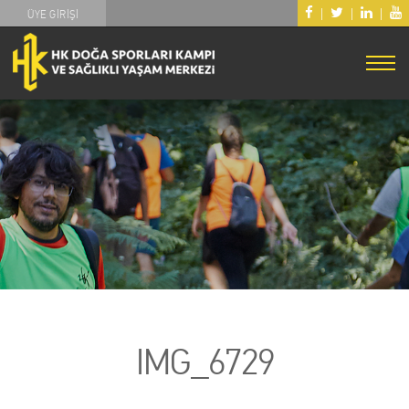
|
|
|
ÜYE GİRİŞİ
IMG_6729