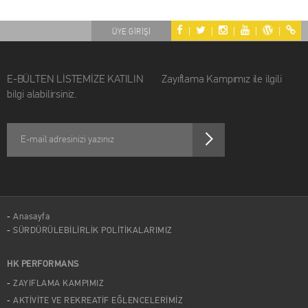
|
|
|
|
|
ÜYE GİRİŞİ
E-BÜLTEN LİSTEMİZE KATILIN Zayıflama Kampımız ile ilgili
bilgi alabilirsiniz.
Anasayfa
SÜRDÜRÜLEBİLİRLİK POLİTİKALARIMIZ
HK PERFORMANS
ZAYIFLAMA KAMPIMIZ
AKTİVİTE VE REKREATİF EĞLENCELERİMİZ