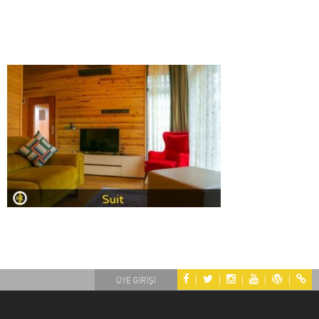
|
|
|
|
|
ÜYE GİRİŞİ