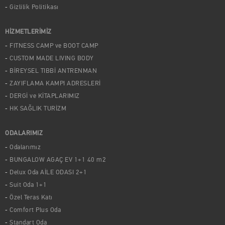
Gizlilik Politikası
HİZMETLERİMİZ
FITNESS CAMP ve BOOT CAMP
CUSTOM MADE LIVING BODY
BİREYSEL TIBBİ ANTRENMAN
ZAYIFLAMA KAMPI ADRESLERİ
DERGİ ve KİTAPLARIMIZ
HK SAĞLIK TURİZM
ODALARIMIZ
Odalarımız
BUNGALOW AGAÇ EV 1+1 40 m2
Delux Oda AİLE ODASI 2+1
Suit Oda 1+1
Özel Teras Katı
Comfort Plus Oda
Standart Oda