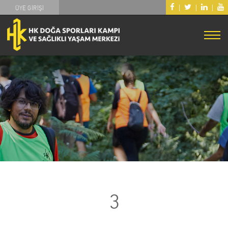
|
|
|
ÜYE GİRİŞİ
3