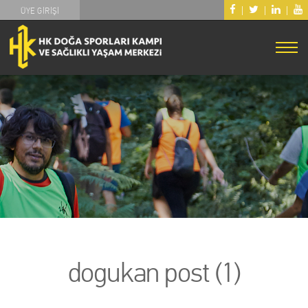
|
|
|
ÜYE GİRİŞİ
dogukan post (1)