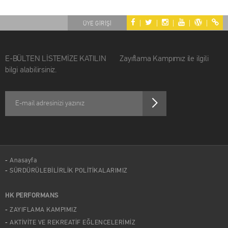
|
|
|
|
|
ÜYE GİRİŞİ
E-BÜLTEN LİSTEMİZE KATILIN Zayıflama Kampımız ile ilgili
bilgi alabilirsiniz.
Anasayfa
SÜRDÜRÜLEBİLİRLİK POLİTİKALARIMIZ
HK PERFORMANS
ZAYIFLAMA KAMPIMIZ
AKTİVİTE VE REKREATİF EĞLENCELERİMİZ