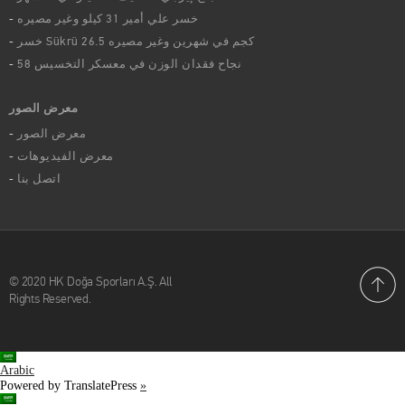
خسر علي أمير 31 كيلو وغير مصيره
خسر Sükrü 26.5 كجم في شهرين وغير مصيره
58 نجاح فقدان الوزن في معسكر التخسيس
معرض الصور
معرض الصور
معرض الفيديوهات
اتصل بنا
© 2020 HK Doğa Sporları A.Ş. All
Rights Reserved.
Arabic
Powered by TranslatePress
»