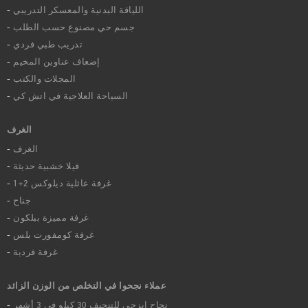
اللياقة البدنية والمعسكر التدريبي
جسم حي مصنوع حسب الطلب
تدريب طبي فردي
إضعاف عناوين المخيم
المجلات والكتب
السياحة العلاجية في اتش كي
الغرف
الغرف
فيلا خشبية حديثة
غرفة عائلية ديلوكس 2+1
جناح
غرفة مميزة ببلكون
غرفة كومفورت بلس
غرفة فردية
عملاء نجحوا في التخلص من الوزن الزائد
نجاح إيزجي للتنحيف 30 كيلو في 3 أشهر