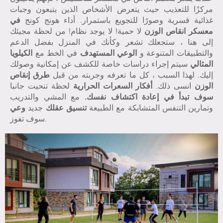
مركزًا للتعذيب حيث يتعرض الأشخاص الذين يتبعون وجبات
غذائية قسرية وصورًا للتجويع باستمرار. أداء هونج كونج
في
معسكر انقاص الوزن
لا حمية! لا يوجد نظام! من لحظة مجيئك
إلى هنا ، ستجعلك تشعر وكأنك في المنزل بفضل الدعم
والتطبيقات المتنوعة و
الوعي المستهدف
في الخط مع
الكيلويا
المثالي
سيتم إجراء دراسات خاصة للكشف عن إمكانية وصولك
إليك. لهذا السبب ، كل ما تعرفه وجربته من قبل
طرق إنقاص
الوزن
انسى ذلك.
أفكار السعرات الحرارية
لحظة تنحيت جانبا
سوف تبدأ في إعادة اكتشاف نفسك.
مع المشي والتدريب
وتمارين التنفس المتشابكة مع الطبيعة
تنسيق عقلك
جديد
وعي
سوف تفوز.