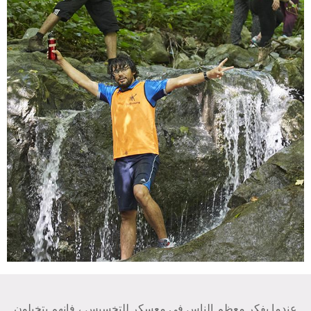
عندما يفكر معظم الناس في معسكر للتخسيس ، فإنهم يتخيلون