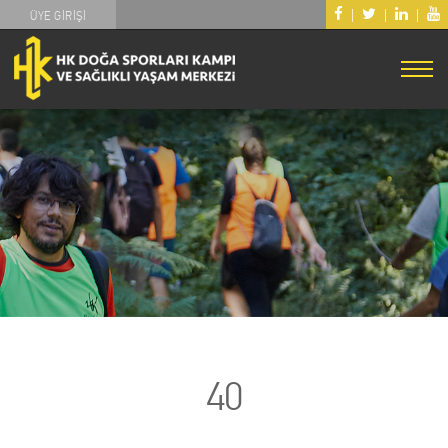
|
|
|
ÜYE GİRİŞİ
40