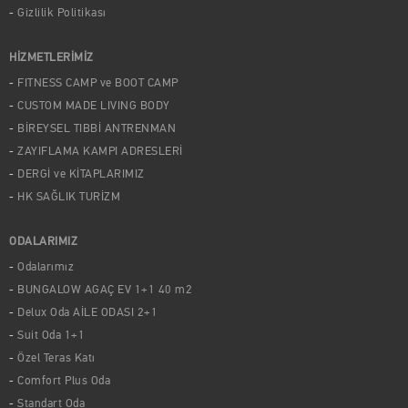
Gizlilik Politikası
HİZMETLERİMİZ
FITNESS CAMP ve BOOT CAMP
CUSTOM MADE LIVING BODY
BİREYSEL TIBBİ ANTRENMAN
ZAYIFLAMA KAMPI ADRESLERİ
DERGİ ve KİTAPLARIMIZ
HK SAĞLIK TURİZM
ODALARIMIZ
Odalarımız
BUNGALOW AGAÇ EV 1+1 40 m2
Delux Oda AİLE ODASI 2+1
Suit Oda 1+1
Özel Teras Katı
Comfort Plus Oda
Standart Oda