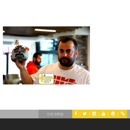
|
|
|
|
|
ÜYE GİRİŞİ