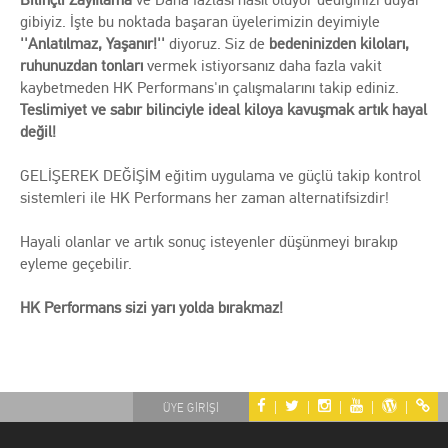
Bilinçli Zayıflama
ve Daha fazlası nasıl oluyor dediğinizi duyar
gibiyiz. İşte bu noktada başaran üyelerimizin deyimiyle
''Anlatılmaz, Yaşanır!''
diyoruz. Siz de
bedeninizden kiloları,
ruhunuzdan tonları
vermek istiyorsanız daha fazla vakit
kaybetmeden HK Performans'ın çalışmalarını takip ediniz.
Teslimiyet ve sabır bilinciyle ideal kiloya kavuşmak artık hayal
değil!
GELİŞEREK DEĞİŞİM eğitim uygulama ve güçlü takip kontrol
sistemleri ile HK Performans her zaman alternatifsizdir!
Hayali olanlar ve artık sonuç isteyenler düşünmeyi bırakıp
eyleme geçebilir.
HK Performans sizi yarı yolda bırakmaz!
|
|
|
|
|
ÜYE GİRİŞİ