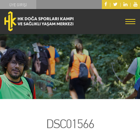
|
|
|
ÜYE GİRİŞİ
DSC01566