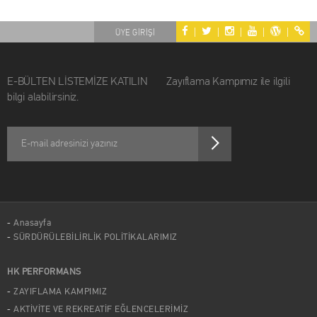
|
|
|
|
|
ÜYE GİRİŞİ
E-BÜLTEN LİSTEMİZE KATILIN Zayıflama Kampımız ile ilgili
bilgi alabilirsiniz.
Anasayfa
SÜRDÜRÜLEBİLİRLİK POLİTİKALARIMIZ
HK PERFORMANS
ZAYIFLAMA KAMPIMIZ
AKTİVİTE VE REKREATİF EĞLENCELERİMİZ