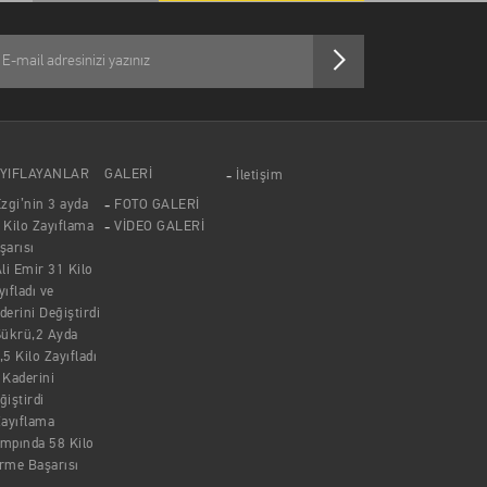
YIFLAYANLAR
GALERİ
İletişim
zgi’nin 3 ayda
FOTO GALERİ
 Kilo Zayıflama
VİDEO GALERİ
şarısı
li Emir 31 Kilo
yıfladı ve
derini Değiştirdi
Şükrü,2 Ayda
,5 Kilo Zayıfladı
 Kaderini
ğiştirdi
ayıflama
mpında 58 Kilo
rme Başarısı