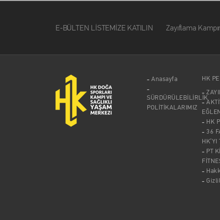
E-BÜLTEN LİSTEMİZE KATILIN Zayıflama Kampımız ile i
HK P
Anasayfa
ZAY
SÜRDÜRÜLEBİLİRLİK
AKTİ
POLİTİKALARIMIZ
EĞLE
HK 
36 F
HK’YI
PT K
FİTNE
Hak
Gizli