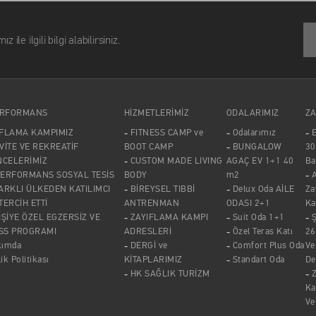
lgili bilgi alabilirsiniz.
ERFORMANS
HİZMETLERİMİZ
ODALARIMIZ
ZA
IFLAMA KAMPIMIZ
FITNESS CAMP ve
Odalarımız
E
VİTE VE REKREATİF
BOOT CAMP
BUNGALOW
30
NCELERİMİZ
CUSTOM MADE LIVING
AGAÇ EV 1+1 40
Ba
PERFORMANS SOSYAL TESİS
BODY
m2
A
ARKLI ÜLKEDEN KATILIMCI
BİREYSEL TIBBİ
Delux Oda AİLE
Za
 TERCİH ETTİ
ANTRENMAN
ODASI 2+1
Ka
İŞİYE ÖZEL EGZERSİZ VE
ZAYIFLAMA KAMPI
Suit Oda 1+1
SS PROGRAMI
ADRESLERİ
Özel Teras Katı
26
kımda
DERGİ ve
Comfort Plus Oda
Ve
lik Politikası
KİTAPLARIMIZ
Standart Oda
De
HK SAĞLIK TURİZM
Z
Ka
Ve