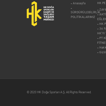
HK P
Anasayfa
ZAY
SÜRDÜRÜLEBİLİRLİK
AKTİ
POLİTİKALARIMIZ
EĞLE
HK 
36 F
HK’YI
PT K
FİTNE
Hak
Gizli
© 2020 HK Doğa Sporları A.Ş. All Rights Reserved.