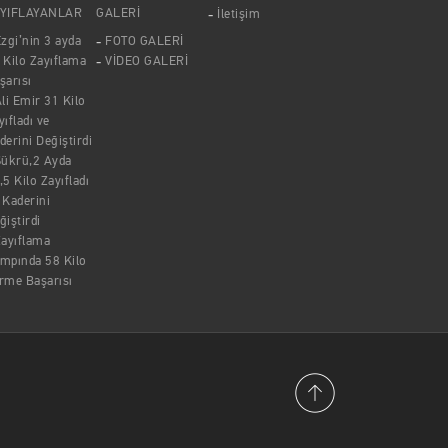
YIFLAYANLAR
GALERİ
İletişim
zgi’nin 3 ayda
FOTO GALERİ
 Kilo Zayıflama
VİDEO GALERİ
şarısı
li Emir 31 Kilo
yıfladı ve
derini Değiştirdi
Şükrü,2 Ayda
,5 Kilo Zayıfladı
 Kaderini
ğiştirdi
ayıflama
mpında 58 Kilo
rme Başarısı