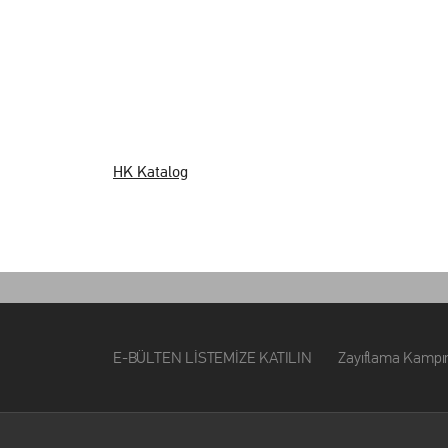
HK Katalog
E-BÜLTEN LİSTEMİZE KATILIN Zayıflama Kampımız ile i