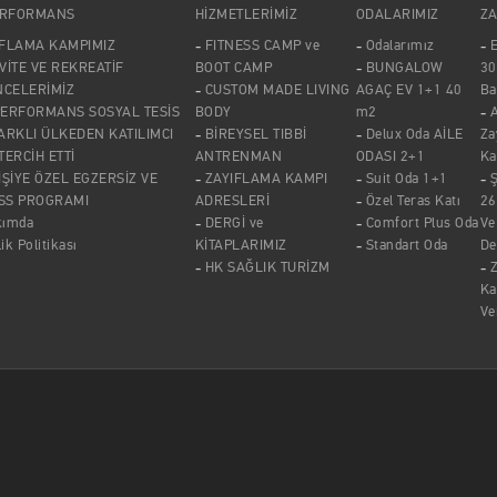
ERFORMANS
HİZMETLERİMİZ
ODALARIMIZ
ZA
IFLAMA KAMPIMIZ
FITNESS CAMP ve
Odalarımız
E
VİTE VE REKREATİF
BOOT CAMP
BUNGALOW
30
NCELERİMİZ
CUSTOM MADE LIVING
AGAÇ EV 1+1 40
Ba
PERFORMANS SOSYAL TESİS
BODY
m2
A
ARKLI ÜLKEDEN KATILIMCI
BİREYSEL TIBBİ
Delux Oda AİLE
Za
 TERCİH ETTİ
ANTRENMAN
ODASI 2+1
Ka
İŞİYE ÖZEL EGZERSİZ VE
ZAYIFLAMA KAMPI
Suit Oda 1+1
SS PROGRAMI
ADRESLERİ
Özel Teras Katı
26
kımda
DERGİ ve
Comfort Plus Oda
Ve
lik Politikası
KİTAPLARIMIZ
Standart Oda
De
HK SAĞLIK TURİZM
Z
Ka
Ve