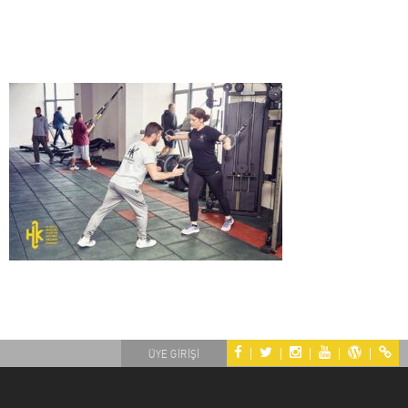
|
|
|
|
|
ÜYE GİRİŞİ