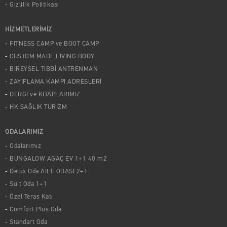
Gizlilik Politikası
HİZMETLERİMİZ
FITNESS CAMP ve BOOT CAMP
CUSTOM MADE LIVING BODY
BİREYSEL TIBBİ ANTRENMAN
ZAYIFLAMA KAMPI ADRESLERİ
DERGİ ve KİTAPLARIMIZ
HK SAĞLIK TURİZM
ODALARIMIZ
Odalarımız
BUNGALOW AGAÇ EV 1+1 40 m2
Delux Oda AİLE ODASI 2+1
Suit Oda 1+1
Özel Teras Katı
Comfort Plus Oda
Standart Oda