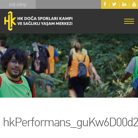
|
|
|
ÜYE GİRİŞİ
hkPerformans_guKw6D00d