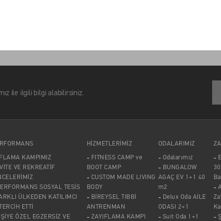
lgili bilgi alabilirsiniz.
ERFORMANS
HİZMETLERİMİZ
ODALARIMIZ
ZA
IFLAMA KAMPIMIZ
FITNESS CAMP ve
Odalarımız
E
VİTE VE REKREATİF
BOOT CAMP
BUNGALOW
30
NCELERİMİZ
CUSTOM MADE LIVING
AGAÇ EV 1+1 40
Ba
PERFORMANS SOSYAL TESİS
BODY
m2
A
ARKLI ÜLKEDEN KATILIMCI
BİREYSEL TIBBİ
Delux Oda AİLE
Za
 TERCİH ETTİ
ANTRENMAN
ODASI 2+1
Ka
İŞİYE ÖZEL EGZERSİZ VE
ZAYIFLAMA KAMPI
Suit Oda 1+1