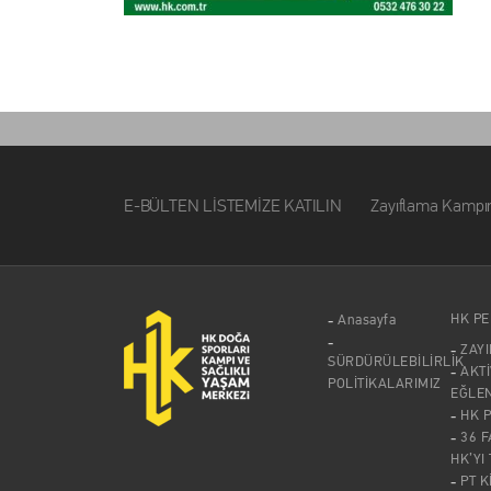
E-BÜLTEN LİSTEMİZE KATILIN Zayıflama Kampımız ile i
HK P
Anasayfa
ZAY
SÜRDÜRÜLEBİLİRLİK
AKTİ
POLİTİKALARIMIZ
EĞLE
HK 
36 F
HK’YI
PT K