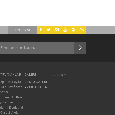
|
|
|
|
|
ÜYE GİRİŞİ
YIFLAYANLAR
GALERİ
İletişim
zgi’nin 3 ayda
FOTO GALERİ
 Kilo Zayıflama
VİDEO GALERİ
şarısı
li Emir 31 Kilo
yıfladı ve
derini Değiştirdi
Şükrü,2 Ayda