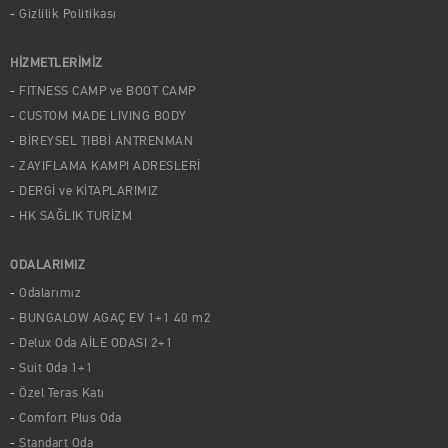
Gizlilik Politikası
HİZMETLERİMİZ
FITNESS CAMP ve BOOT CAMP
CUSTOM MADE LIVING BODY
BİREYSEL TIBBİ ANTRENMAN
ZAYIFLAMA KAMPI ADRESLERİ
DERGİ ve KİTAPLARIMIZ
HK SAĞLIK TURİZM
ODALARIMIZ
Odalarımız
BUNGALOW AGAÇ EV 1+1 40 m2
Delux Oda AİLE ODASI 2+1
Suit Oda 1+1
Özel Teras Katı
Comfort Plus Oda
Standart Oda