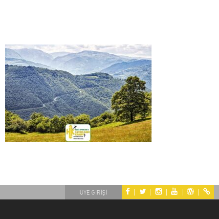
|
|
|
|
|
ÜYE GİRİŞİ