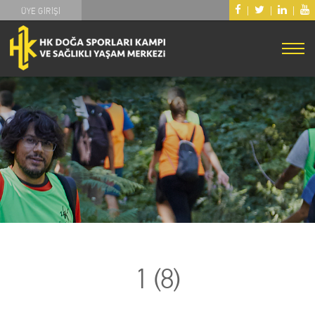
|
|
|
ÜYE GİRİŞİ
1 (8)