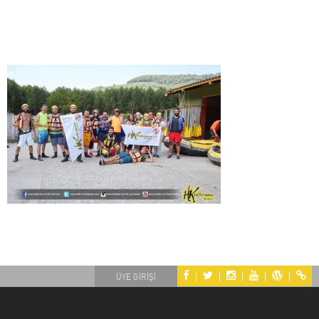
|
|
|
|
|
ÜYE GİRİŞİ