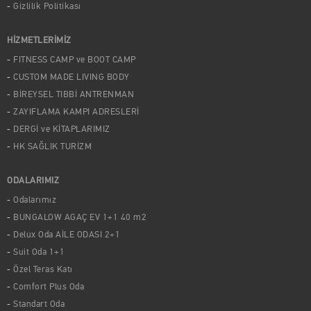
Gizlilik Politikası
HİZMETLERİMİZ
FITNESS CAMP ve BOOT CAMP
CUSTOM MADE LIVING BODY
BİREYSEL TIBBİ ANTRENMAN
ZAYIFLAMA KAMPI ADRESLERİ
DERGİ ve KİTAPLARIMIZ
HK SAĞLIK TURİZM
ODALARIMIZ
Odalarımız
BUNGALOW AGAÇ EV 1+1 40 m2
Delux Oda AİLE ODASI 2+1
Suit Oda 1+1
Özel Teras Katı
Comfort Plus Oda
Standart Oda