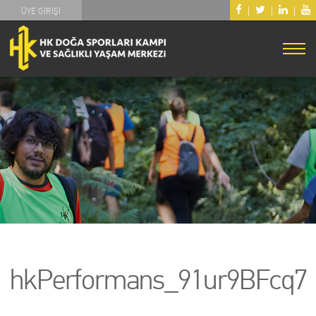
|
|
|
ÜYE GİRİŞİ
hkPerformans_91ur9BFcq7