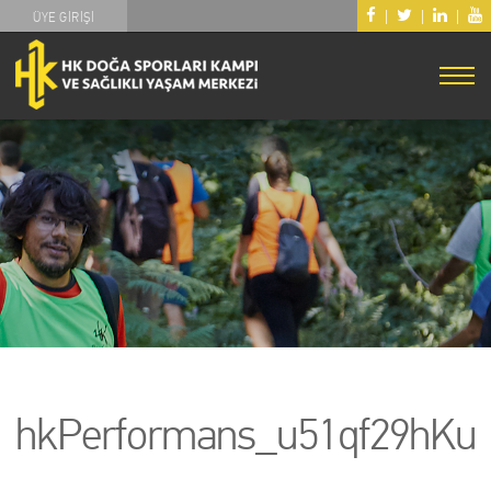
|
|
|
ÜYE GİRİŞİ
hkPerformans_u51qf29hKu