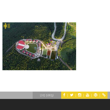
|
|
|
|
|
ÜYE GİRİŞİ