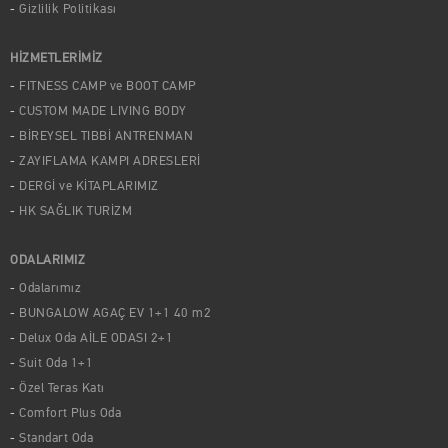
Gizlilik Politikası
HİZMETLERİMİZ
FITNESS CAMP ve BOOT CAMP
CUSTOM MADE LIVING BODY
BİREYSEL TIBBİ ANTRENMAN
ZAYIFLAMA KAMPI ADRESLERİ
DERGİ ve KİTAPLARIMIZ
HK SAĞLIK TURİZM
ODALARIMIZ
Odalarımız
BUNGALOW AGAÇ EV 1+1 40 m2
Delux Oda AİLE ODASI 2+1
Suit Oda 1+1
Özel Teras Katı
Comfort Plus Oda
Standart Oda