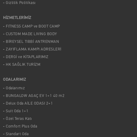
Gizlilik Politikası
HİZMETLERİMİZ
FITNESS CAMP ve BOOT CAMP
CUSTOM MADE LIVING BODY
BİREYSEL TIBBİ ANTRENMAN
ZAYIFLAMA KAMPI ADRESLERİ
DERGİ ve KİTAPLARIMIZ
HK SAĞLIK TURİZM
ODALARIMIZ
Odalarımız
BUNGALOW AGAÇ EV 1+1 40 m2
Delux Oda AİLE ODASI 2+1
Suit Oda 1+1
Özel Teras Katı
Comfort Plus Oda
Standart Oda