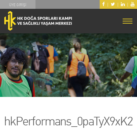
|
|
|
ÜYE GİRİŞİ
hkPerformans_0paTyX9xK2