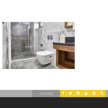
|
|
|
|
|
ÜYE GİRİŞİ