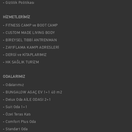
Gizlilik Politikası
HİZMETLERİMİZ
FITNESS CAMP ve BOOT CAMP
CUSTOM MADE LIVING BODY
BİREYSEL TIBBİ ANTRENMAN
ZAYIFLAMA KAMPI ADRESLERİ
DERGİ ve KİTAPLARIMIZ
HK SAĞLIK TURİZM
ODALARIMIZ
Odalarımız
BUNGALOW AGAÇ EV 1+1 40 m2
Delux Oda AİLE ODASI 2+1
Suit Oda 1+1
Özel Teras Katı
Comfort Plus Oda
Standart Oda