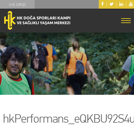
|
|
|
ÜYE GİRİŞİ
hkPerformans_eQKBU92S4