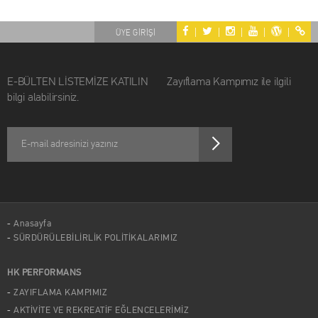
|
|
|
|
|
ÜYE GİRİŞİ
E-BÜLTEN LİSTEMİZE KATILIN Zayıflama Kampımız ile ilgili
bilgi alabilirsiniz.
Anasayfa
SÜRDÜRÜLEBİLİRLİK POLİTİKALARIMIZ
HK PERFORMANS
ZAYIFLAMA KAMPIMIZ
AKTİVİTE VE REKREATİF EĞLENCELERİMİZ