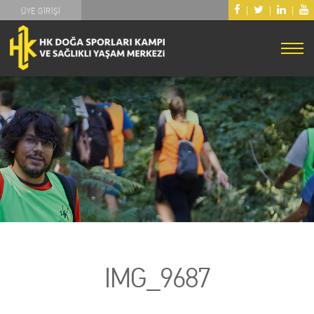
|
|
|
ÜYE GİRİŞİ
IMG_9687