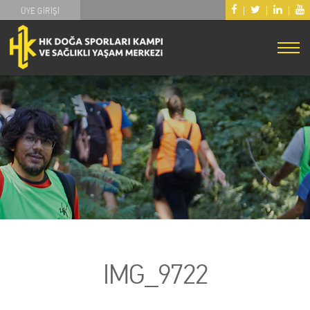
|
|
|
ÜYE GİRİŞİ
IMG_9722