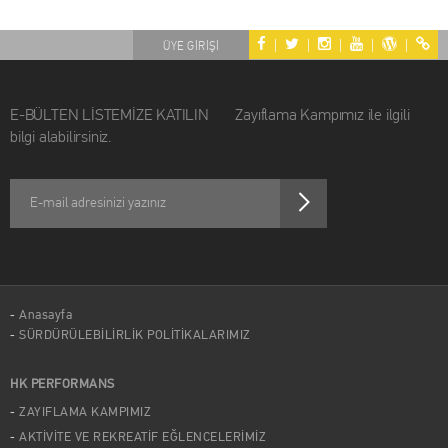
|
|
|
|
|
ÜYE GİRİŞİ
E-BÜLTEN LİSTEMİZE KATILIN Zayıflama Kampımız ile ilgili
bilgi alabilirsiniz.
Anasayfa
SÜRDÜRÜLEBİLİRLİK POLİTİKALARIMIZ
HK PERFORMANS
ZAYIFLAMA KAMPIMIZ
AKTİVİTE VE REKREATİF EĞLENCELERİMİZ