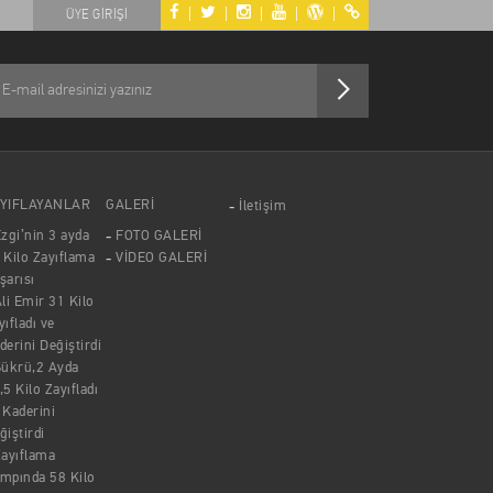
|
|
|
|
|
ÜYE GİRİŞİ
YIFLAYANLAR
GALERİ
İletişim
zgi’nin 3 ayda
FOTO GALERİ
 Kilo Zayıflama
VİDEO GALERİ
şarısı
li Emir 31 Kilo
yıfladı ve
derini Değiştirdi
Şükrü,2 Ayda
,5 Kilo Zayıfladı
 Kaderini
ğiştirdi
ayıflama
mpında 58 Kilo