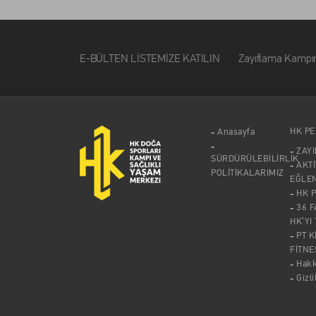
E-BÜLTEN LİSTEMİZE KATILIN Zayıflama Kampımız ile i
HK P
Anasayfa
ZAY
SÜRDÜRÜLEBİLİRLİK
AKTİ
POLİTİKALARIMIZ
EĞLE
HK 
36 F
HK’YI
PT K
FİTNE
Hak
Gizli