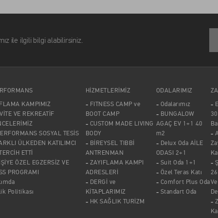
lgili bilgi alabilirsiniz.
ERFORMANS
HİZMETLERİMİZ
ODALARIMIZ
ZA
IFLAMA KAMPIMIZ
FITNESS CAMP ve
Odalarımız
E
VİTE VE REKREATİF
BOOT CAMP
BUNGALOW
30
NCELERİMİZ
CUSTOM MADE LIVING
AGAÇ EV 1+1 40
Ba
PERFORMANS SOSYAL TESİS
BODY
m2
A
ARKLI ÜLKEDEN KATILIMCI
BİREYSEL TIBBİ
Delux Oda AİLE
Za
 TERCİH ETTİ
ANTRENMAN
ODASI 2+1
Ka
İŞİYE ÖZEL EGZERSİZ VE
ZAYIFLAMA KAMPI
Suit Oda 1+1
SS PROGRAMI
ADRESLERİ
Özel Teras Katı
26
kımda
DERGİ ve
Comfort Plus Oda
Ve
lik Politikası
KİTAPLARIMIZ
Standart Oda
De
HK SAĞLIK TURİZM
Z
Ka