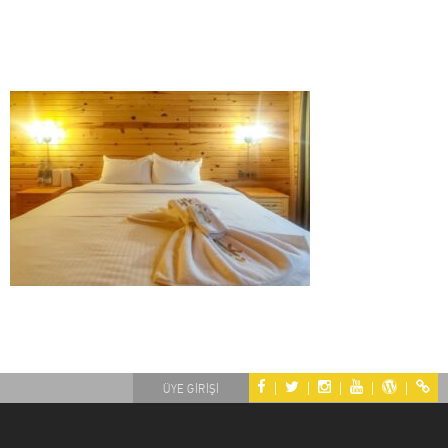
|
|
|
|
|
ÜYE GİRİŞİ