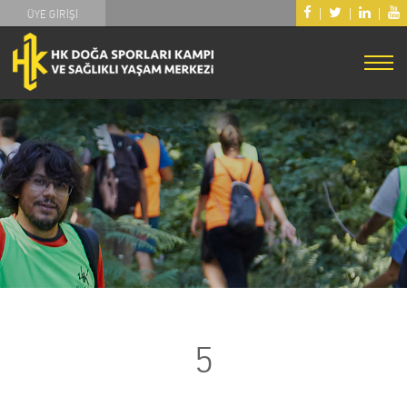
|
|
|
ÜYE GİRİŞİ
5