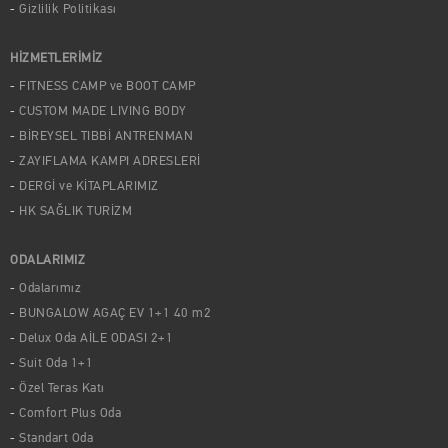
Gizlilik Politikası
HİZMETLERİMİZ
FITNESS CAMP ve BOOT CAMP
CUSTOM MADE LIVING BODY
BİREYSEL TIBBİ ANTRENMAN
ZAYIFLAMA KAMPI ADRESLERİ
DERGİ ve KİTAPLARIMIZ
HK SAĞLIK TURİZM
ODALARIMIZ
Odalarımız
BUNGALOW AGAÇ EV 1+1 40 m2
Delux Oda AİLE ODASI 2+1
Suit Oda 1+1
Özel Teras Katı
Comfort Plus Oda
Standart Oda