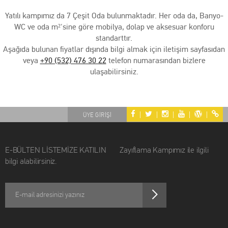
Yatılı kampımız da 7 Çeşit Oda bulunmaktadır. Her oda da, Banyo-
WC ve oda m²'sine göre mobilya, dolap ve aksesuar konforu
standarttır.
Aşağıda bulunan fiyatlar dışında bilgi almak için iletişim sayfasıdan
veya
+90 (532) 476 30 22
telefon numarasından bizlere
ulaşabilirsiniz.
|
|
|
|
|
ÜYE GİRİŞİ
E-BÜLTEN LİSTEMİZE KATILIN Zayıflama Kampımız ile ilgili
bilgi alabilirsiniz.