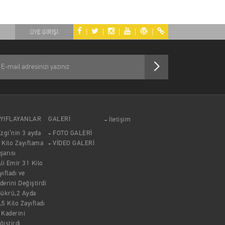
|
|
|
|
|
ÜYE GİRİŞİ
YIFLAYANLAR
GALERİ
İletişim
zgi’nin 3 ayda
FOTO GALERİ
 Kilo Zayıflama
VİDEO GALERİ
şarısı
li Emir 31 Kilo
yıfladı ve
derini Değiştirdi
Şükrü,2 Ayda
,5 Kilo Zayıfladı
 Kaderini
ğiştirdi