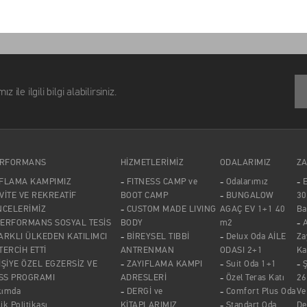
lgili bilgi alabilirsiniz.
ERFORMANS
HİZMETLERİMİZ
ODALARIMIZ
ZA
IFLAMA KAMPIMIZ
FITNESS CAMP ve
Odalarımız
E
VİTE VE REKREATİF
BOOT CAMP
BUNGALOW
30
NCELERİMİZ
CUSTOM MADE LIVING
AGAÇ EV 1+1 40
Ba
PERFORMANS SOSYAL TESİS
BODY
m2
A
ARKLI ÜLKEDEN KATILIMCI
BİREYSEL TIBBİ
Delux Oda AİLE
Za
 TERCİH ETTİ
ANTRENMAN
ODASI 2+1
Ka
İŞİYE ÖZEL EGZERSİZ VE
ZAYIFLAMA KAMPI
Suit Oda 1+1
SS PROGRAMI
ADRESLERİ
Özel Teras Katı
26
kımda
DERGİ ve
Comfort Plus Oda
Ve
lik Politikası
KİTAPLARIMIZ
Standart Oda
De