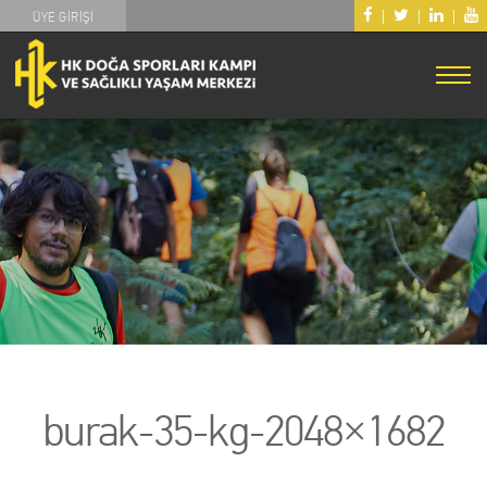
|
|
|
ÜYE GİRİŞİ
burak-35-kg-2048×1682