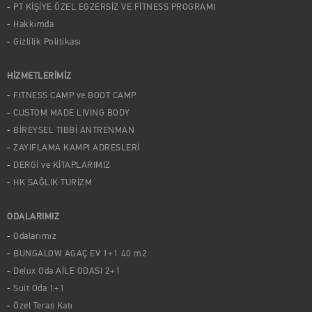
PT KİŞİYE ÖZEL EGZERSİZ VE FİTNESS PROGRAMI
Hakkımda
Gizlilik Politikası
HİZMETLERİMİZ
FITNESS CAMP ve BOOT CAMP
CUSTOM MADE LIVING BODY
BİREYSEL TIBBİ ANTRENMAN
ZAYIFLAMA KAMPI ADRESLERİ
DERGİ ve KİTAPLARIMIZ
HK SAĞLIK TURİZM
ODALARIMIZ
Odalarımız
BUNGALOW AGAÇ EV 1+1 40 m2
Delux Oda AİLE ODASI 2+1
Suit Oda 1+1
Özel Teras Katı