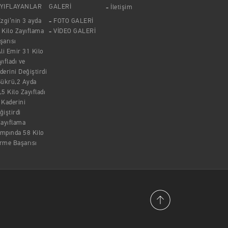
YIFLAYANLAR
GALERİ
İletişim
zgi’nin 3 ayda
FOTO GALERİ
 Kilo Zayıflama
VİDEO GALERİ
şarısı
li Emir 31 Kilo
yıfladı ve
derini Değiştirdi
Şükrü,2 Ayda
,5 Kilo Zayıfladı
 Kaderini
ğiştirdi
ayıflama
mpında 58 Kilo
rme Başarısı