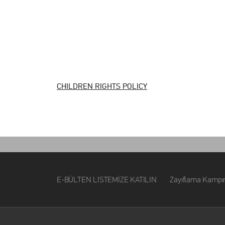
CHILDREN RIGHTS POLICY
E-BÜLTEN LİSTEMİZE KATILIN Zayıflama Kampımız ile i