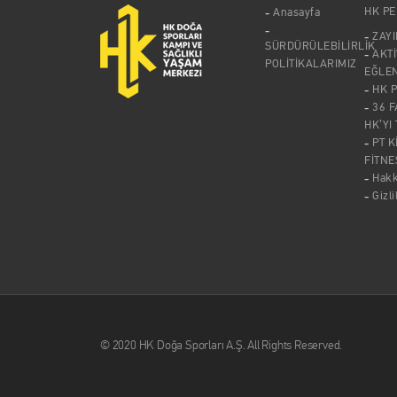
HK P
Anasayfa
ZAY
SÜRDÜRÜLEBİLİRLİK
AKTİ
POLİTİKALARIMIZ
EĞLE
HK 
36 F
HK’YI
PT K
FİTNE
Hak
Gizli
© 2020 HK Doğa Sporları A.Ş. All Rights Reserved.