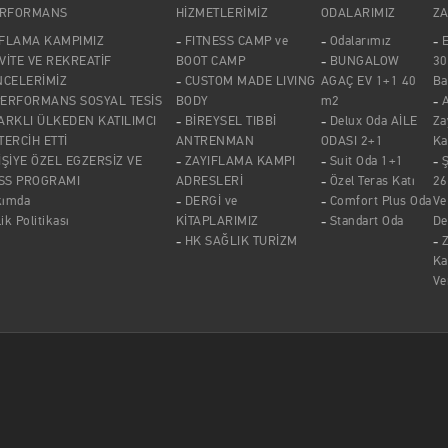
ERFORMANS
HİZMETLERİMİZ
ODALARIMIZ
ZA
IFLAMA KAMPIMIZ
FITNESS CAMP ve
Odalarımız
E
VİTE VE REKREATİF
BOOT CAMP
BUNGALOW
30
NCELERİMİZ
CUSTOM MADE LIVING
AGAÇ EV 1+1 40
Ba
PERFORMANS SOSYAL TESİS
BODY
m2
A
ARKLI ÜLKEDEN KATILIMCI
BİREYSEL TIBBİ
Delux Oda AİLE
Za
 TERCİH ETTİ
ANTRENMAN
ODASI 2+1
Ka
İŞİYE ÖZEL EGZERSİZ VE
ZAYIFLAMA KAMPI
Suit Oda 1+1
SS PROGRAMI
ADRESLERİ
Özel Teras Katı
26
kımda
DERGİ ve
Comfort Plus Oda
Ve
lik Politikası
KİTAPLARIMIZ
Standart Oda
De
HK SAĞLIK TURİZM
Z
Ka
Ve