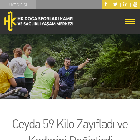
|
|
|
ÜYE GİRİŞİ
Ceyda 59 Kilo Zayıfladı ve