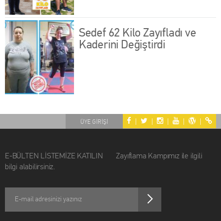
Sedef 62 Kilo Zayıfladı ve
Kaderini Değiştirdi
|
|
|
|
|
ÜYE GİRİŞİ
E-BÜLTEN LİSTEMİZE KATILIN Zayıflama Kampımız ile ilgili
bilgi alabilirsiniz.