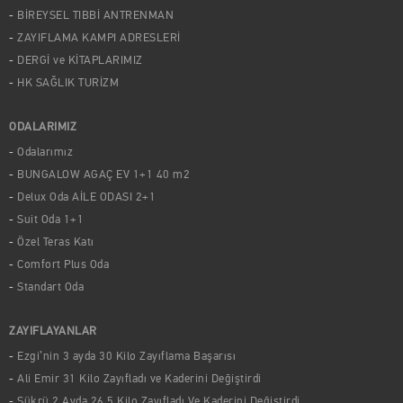
BİREYSEL TIBBİ ANTRENMAN
ZAYIFLAMA KAMPI ADRESLERİ
DERGİ ve KİTAPLARIMIZ
HK SAĞLIK TURİZM
ODALARIMIZ
Odalarımız
BUNGALOW AGAÇ EV 1+1 40 m2
Delux Oda AİLE ODASI 2+1
Suit Oda 1+1
Özel Teras Katı
Comfort Plus Oda
Standart Oda
ZAYIFLAYANLAR
Ezgi’nin 3 ayda 30 Kilo Zayıflama Başarısı
Ali Emir 31 Kilo Zayıfladı ve Kaderini Değiştirdi
Şükrü,2 Ayda 26,5 Kilo Zayıfladı Ve Kaderini Değiştirdi