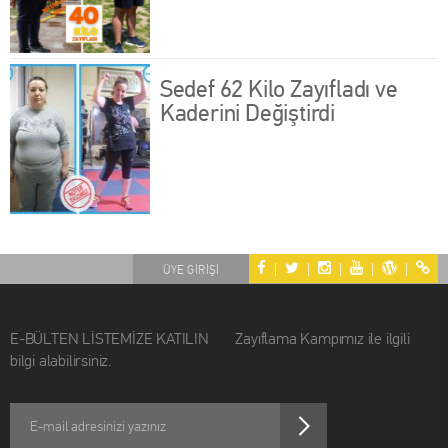
Sedef 62 Kilo Zayıfladı ve
Kaderini Değiştirdi
|
|
|
|
|
ÜYE GİRİŞİ
E-BÜLTEN LİSTEMİZE KATILIN Zayıflama Kampımız ile ilgili
bilgi alabilirsiniz.