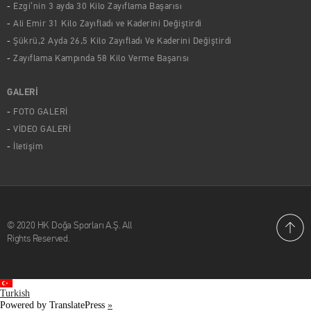
Ezgi’nin 3 ayda 30 Kilo Zayıflama Başarısı
Ali Emir 31 Kilo Zayıfladı ve Kaderini Değiştirdi
Şükrü,2 Ayda 26,5 Kilo Zayıfladı Ve Kaderini Değiştirdi
Zayıflama Kampında 58 Kilo Verme Başarısı
GALERİ
FOTO GALERİ
VİDEO GALERİ
İletişim
© 2020 HK Doğa Sporları A.Ş. All
Rights Reserved.
Turkish
Powered by TranslatePress
»