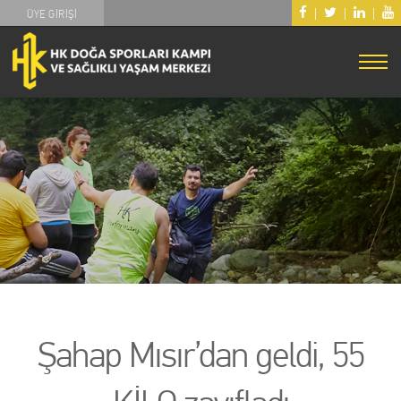
|
|
|
ÜYE GİRİŞİ
Şahap Mısır’dan geldi, 55