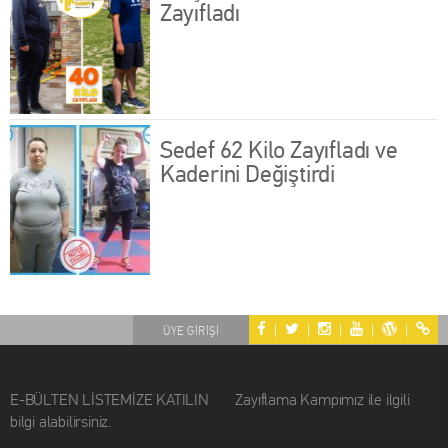
Zayıfladı
Sedef 62 Kilo Zayıfladı ve
Kaderini Değiştirdi
|
|
|
|
|
ÜYE GİRİŞİ
E-BÜLTEN LİSTEMİZE KATILIN Zayıflama Kampımız ile ilgili
bilgi alabilirsiniz.